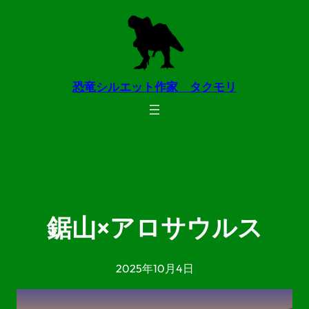
内
容
を
ス
恐竜シルエット作家 タクモリ
キ
ッ
プ
鋸山×アロサウルス
2025年10月4日