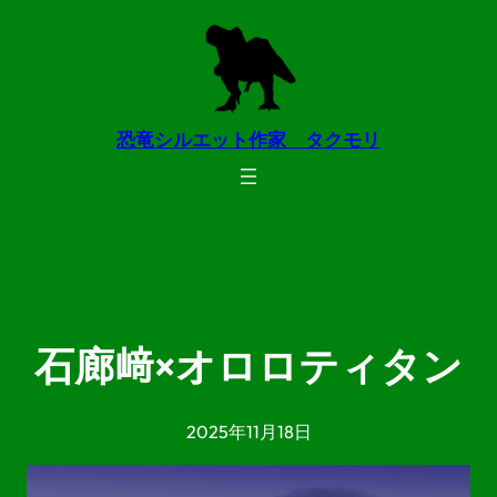
内
容
を
ス
恐竜シルエット作家 タクモリ
キ
ッ
プ
石廊﨑×オロロティタン
2025年11月18日