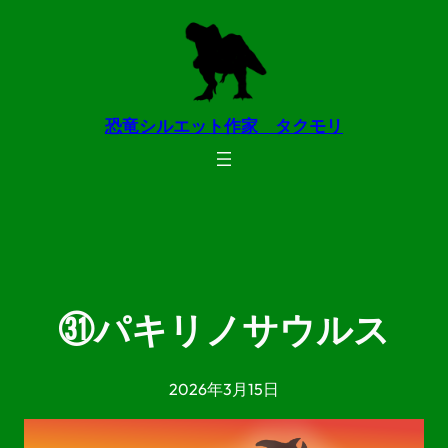
内
容
を
ス
恐竜シルエット作家 タクモリ
キ
ッ
プ
㉛パキリノサウルス
2026年3月15日