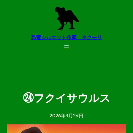
内
容
を
ス
恐竜シルエット作家 タクモリ
キ
ッ
プ
㉔フクイサウルス
2026年3月24日