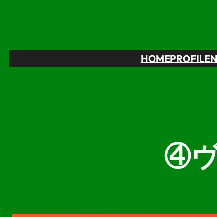
内
容
を
ス
HOME
PROFILE
キ
ッ
プ
④