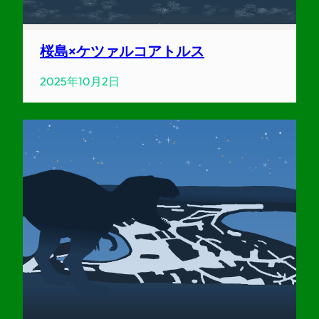
桜島×ケツァルコアトルス
2025年10月2日